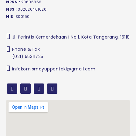
NPSN :
20606856
NSS :
302026401020
NIS:
300150
Jl. Perintis Kemerdekaan I No.1, Kota Tangerang, 15118
Phone & Fax
(021) 55311725
infokom.smayuppentekI@gmail.com