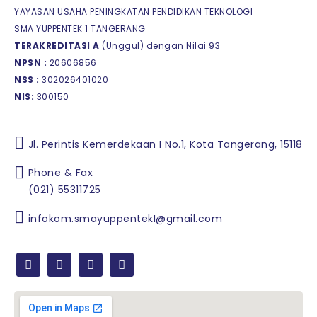
YAYASAN USAHA PENINGKATAN PENDIDIKAN TEKNOLOGI
SMA YUPPENTEK 1 TANGERANG
TERAKREDITASI A
(Unggul) dengan Nilai 93
NPSN :
20606856
NSS :
302026401020
NIS:
300150
Jl. Perintis Kemerdekaan I No.1, Kota Tangerang, 15118
Phone & Fax
(021) 55311725
infokom.smayuppentekI@gmail.com